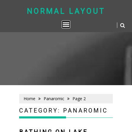
Skip
to
NORMAL LAYOUT
content
Home
Panaromic
Page 2
CATEGORY:
PANAROMIC