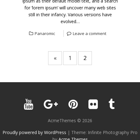
Ipsum as their default model text, and a search
for ‘lorem ipsum’ will uncover many web sites
still in their infancy. Various versions have
evolved…
Panaromic
Leave a comment
«
1
2
AcmeThemes © 2026
Proudly powered by WordPress
|
Theme: Infinite Photography Pro
by
Acme Themes