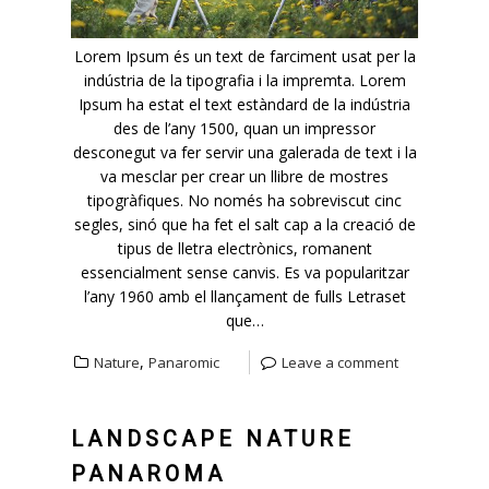
Lorem Ipsum és un text de farciment usat per la
indústria de la tipografia i la impremta. Lorem
Ipsum ha estat el text estàndard de la indústria
des de l’any 1500, quan un impressor
desconegut va fer servir una galerada de text i la
va mesclar per crear un llibre de mostres
tipogràfiques. No només ha sobreviscut cinc
segles, sinó que ha fet el salt cap a la creació de
tipus de lletra electrònics, romanent
essencialment sense canvis. Es va popularitzar
l’any 1960 amb el llançament de fulls Letraset
que…
,
Nature
Panaromic
Leave a comment
LANDSCAPE NATURE
PANAROMA