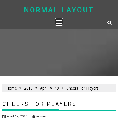
Skip
to
NORMAL LAYOUT
content
Home
2016
April
19
Cheers For Players
CHEERS FOR PLAYERS
April 19, 2016
admin